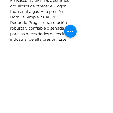
En Basculas METTRIA, estamos 
orgullosos de ofrecer el Fogón 
Industrial a gas. Alta presión 
Hornilla Simple 7 Caulín 
Redondo Progas, una solución 
robusta y confiable diseñada 
para las necesidades de cocina 
industrial de alta presión. Este 
quemador de gas combina 
eficiencia y durabilidad, 
garantizando un rendimiento 
constante en entornos 
exigentes. Diseñado para la 
simplicidad y potencia, permite 
un control preciso de la 
temperatura, esencial para las 
cocinas profesionales. Confíe en 
Basculas METTRIA para 
proporcionar equipos que 
cumplen con los más altos 
estándares de calidad y 