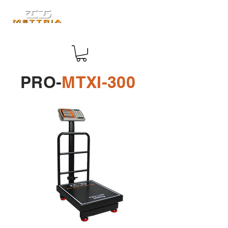
PRO-
MTXI-300