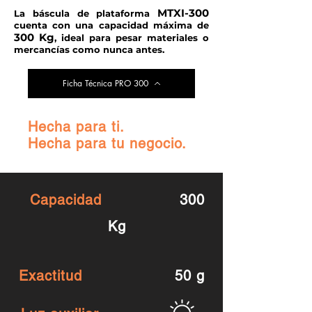
MTXI-300
La báscula de plataforma
cuenta con una capacidad máxima de
300 Kg
, ideal para pesar materiales o
mercancías como nunca antes.
Ficha Técnica PRO 300
Hecha para ti.
Hecha para tu negocio.
Capacidad
30
0
Kg
Exactitud
5
0 g