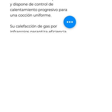
y dispone de control de 
calentamiento progresivo para 
una cocción uniforme.
Su calefacción de gas por 
infrarrojos garantiza eficiencia 
energética y un rendimiento 
óptimo. Equipado con un cajón 
de recogida de grasa y un plato 
de acero inoxidable, facilita la 
limpieza y el mantenimiento.
Con una capacidad de 75 kg, es 
la solución perfecta para 
quienes buscan calidad y 
funcionalidad en equipos 
profesionales, respaldado por la 
confianza y el servicio que 
ofrece Basculas METTRIA.