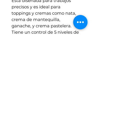
Está diseñada para trabajos 
precisos y es ideal para 
toppings y cremas como nata, 
crema de mantequilla, 
ganache, y crema pastelera. 
Tiene un control de 5 niveles de 
velocidad para ajustes según 
cada preparación. Su plato de 
vidrio templado es duradero y 
reduce el ruido para un 
entorno de trabajo más 
cómodo.
Esta niveladora combina 
funcionalidad y calidad, 
mostrando el compromiso de 
Basculas METTRIA con 
herramientas profesionales de 
excelencia.